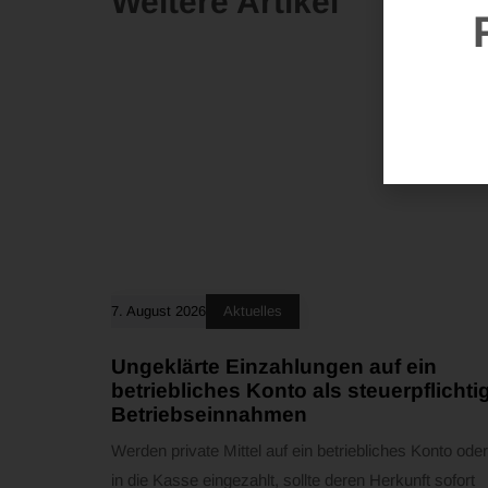
Weitere Artikel
7. August 2026
Aktuelles
Ungeklärte Einzahlungen auf ein
betriebliches Konto als steuerpflichti
Betriebseinnahmen
Werden private Mittel auf ein betriebliches Konto oder
in die Kasse eingezahlt, sollte deren Herkunft sofort