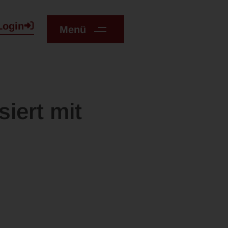
Login
Menü
iert mit