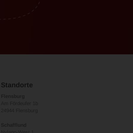
Standorte
Flensburg
Am Fördeufer 1b
24944 Flensburg
Schafflund
Nylann-West 1