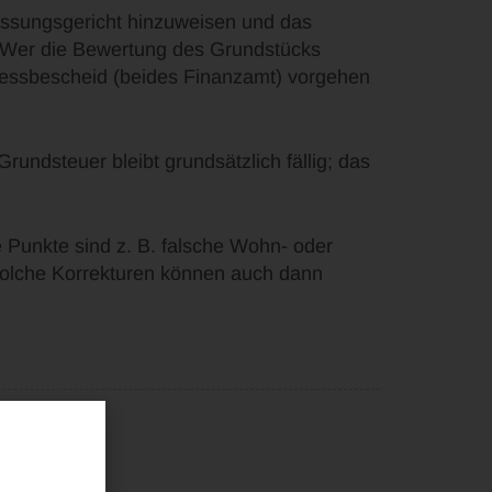
fassungsgericht hinzuweisen und das
d: Wer die Bewertung des Grundstücks
messbescheid (beides Finanzamt) vorgehen
Grundsteuer bleibt grundsätzlich fällig; das
e Punkte sind z. B. falsche Wohn- oder
Solche Korrekturen können auch dann