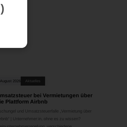
)
 August 2026
Aktuelles
msatzsteuer bei Vermietungen über
ie Plattform Airbnb
schungel und Umsatzsteuerfalle „Vermietung über
rbnb“ | Unternehmer:in, ohne es zu wissen?
leinunternehmerregelung, verschiedene