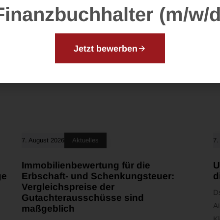
Finanzbuchhalter (m/w/d
Jetzt bewerben
7. August 2026
Aktuelles
7.
Immobilienbewertung für die
U
ge
Erbschaft- und Schenkungsteuer:
d
Vergleichspreise der
D
Gutachterausschüsse sind
Ai
maßgeblich
K