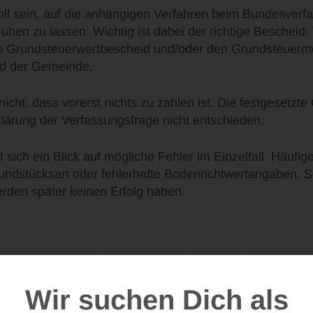
voll sein, auf die anhängigen Verfahren beim Bundesver
uhen zu lassen. Wichtig ist dabei der richtige Beschei
den Grundsteuerwertbescheid und/oder den Grundsteuer
id der Gemeinde.
cht, dass vorerst nichts zu zahlen ist. Die festgesetzte 
Klärung der Verfassungsfrage nicht entschieden.
sich ein Blick auf mögliche Fehler im Einzelfall. Häufig
undstücksart oder fehlerhafte Bodenrichtwertangaben. 
rden später keinen Erfolg haben.
Wir suchen Dich als