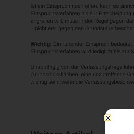
Ist ein Einspruch noch offen, kann es sinn
Einspruchsverfahren bis zur Entscheidung r
angreifen will, muss in der Regel gegen 
– nicht erst gegen den Grundsteuerbesche
Wichtig:
Ein ruhender Einspruch bedeutet ni
Einspruchsverfahren wird lediglich bis zur 
Unabhängig von der Verfassungsfrage lohnt 
Grundstücksflächen, eine unzutreffende Gr
wichtig sein, wenn die Verfassungsbeschwe