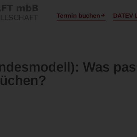
Termin buchen
DATEV 
ndesmodell): Was pass
rüchen?