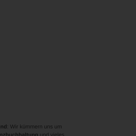
und
: Wir kümmern uns um
anzbuchhaltung
und vieles