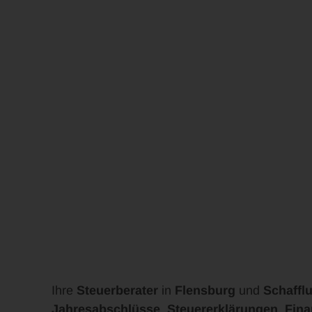
Ihre
Steuerberater
in
Flensburg
und
Schaffl
Jahresabschlüsse
,
Steuererklärungen
,
Fin