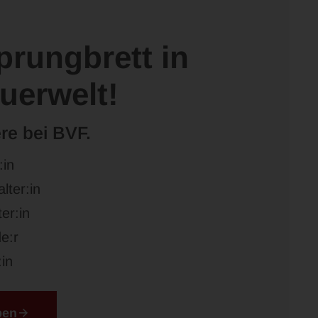
prungbrett in
euerwelt!
re bei BVF.
:in
lter:in
er:in
e:r
in
ben