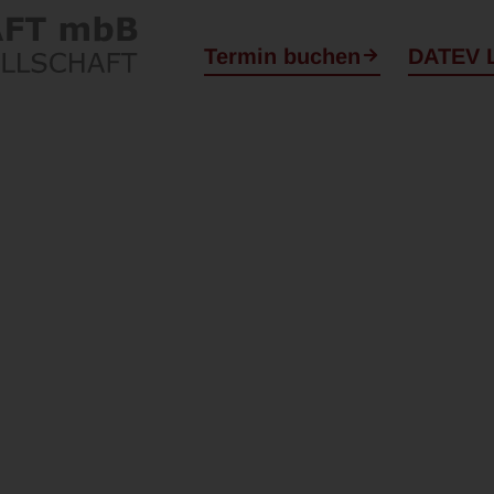
Termin buchen
DATEV 
in Flensburg und
und.