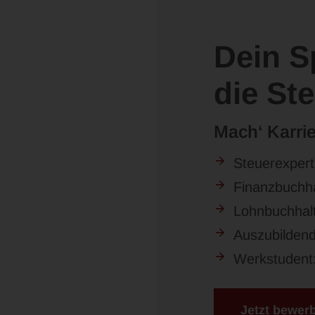
Dein S
die St
Mach‘ Karrie
Steuerexpert
Finanzbuchha
Lohnbuchhalt
Auszubildend
Werkstudent:
Jetzt bewer