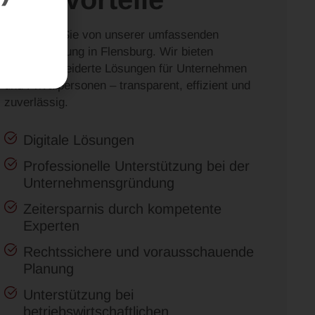
Profitieren Sie von unserer umfassenden
Steuerberatung in Flensburg. Wir bieten
maßgeschneiderte Lösungen für Unternehmen
und Privatpersonen – transparent, effizient und
zuverlässig.
Digitale Lösungen
Professionelle Unterstützung bei der
Unternehmensgründung
Zeitersparnis durch kompetente
Experten
Rechtssichere und vorausschauende
Planung
Unterstützung bei
betriebswirtschaftlichen